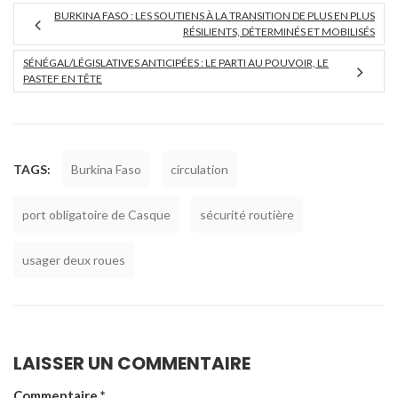
BURKINA FASO : LES SOUTIENS À LA TRANSITION DE PLUS EN PLUS
RÉSILIENTS, DÉTERMINÉS ET MOBILISÉS
SÉNÉGAL/LÉGISLATIVES ANTICIPÉES : LE PARTI AU POUVOIR, LE
PASTEF EN TÊTE
TAGS:
Burkina Faso
circulation
port obligatoire de Casque
sécurité routière
usager deux roues
LAISSER UN COMMENTAIRE
Commentaire
*