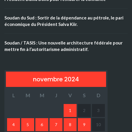
Soudan du Sud : Sortir de la dépendance au pétrole, le pari
économique du Président Salva Kiir.
Soudan / TASIS : Une nouvelle architecture fédérale pour
mettre fin à l’autoritarisme administratif.
novembre 2024
L
M
M
J
V
S
D
1
2
3
4
5
6
7
8
9
10